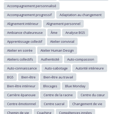
Accompagnement personnalisé
Accompagnement progressif
Adaptation au changement
Alignement intérieur
Alignement personnel
Ambiance chaleureuse
Âme
Analyse BG5
Apprentissage collectif
Atelier convivial
Atelier en soirée
Atelier Human Design
Ateliers collectifs
Authenticité
Auto-compassion
Auto-connaissance
Auto-sabotage
Autorité intérieure
BG5
Bien-être
Bien-être au travail
Bien-être intérieur
Blocages
Blue Monday
Carrière épanouie
Centre de la racine
Centre du cœur
Centre émotionnel
Centre sacral
Changement de vie
Chemin de vie
Coaching
Compétences innées