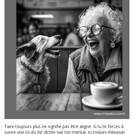
Faire toujours plus ne signifie pas être aligné. Si tu te forces à
suivre une to-do list dictée par ton mental, tu risques d’épuiser