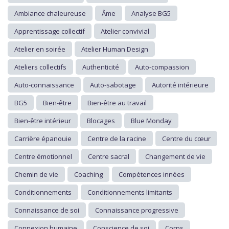
Ambiance chaleureuse
Âme
Analyse BG5
Apprentissage collectif
Atelier convivial
Atelier en soirée
Atelier Human Design
Ateliers collectifs
Authenticité
Auto-compassion
Auto-connaissance
Auto-sabotage
Autorité intérieure
BG5
Bien-être
Bien-être au travail
Bien-être intérieur
Blocages
Blue Monday
Carrière épanouie
Centre de la racine
Centre du cœur
Centre émotionnel
Centre sacral
Changement de vie
Chemin de vie
Coaching
Compétences innées
Conditionnements
Conditionnements limitants
Connaissance de soi
Connaissance progressive
Connexion humaine
Conscience de soi
Corps