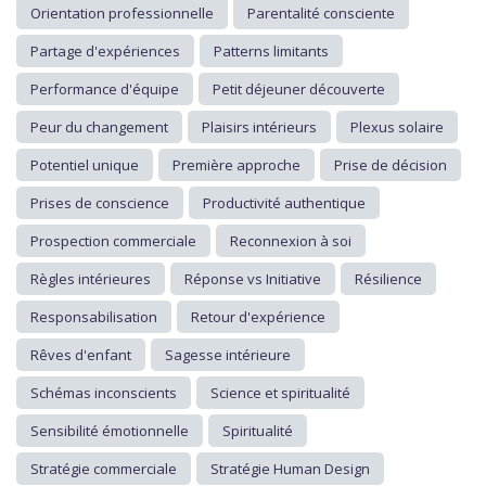
Orientation professionnelle
Parentalité consciente
Partage d'expériences
Patterns limitants
Performance d'équipe
Petit déjeuner découverte
Peur du changement
Plaisirs intérieurs
Plexus solaire
Potentiel unique
Première approche
Prise de décision
Prises de conscience
Productivité authentique
Prospection commerciale
Reconnexion à soi
Règles intérieures
Réponse vs Initiative
Résilience
Responsabilisation
Retour d'expérience
Rêves d'enfant
Sagesse intérieure
Schémas inconscients
Science et spiritualité
Sensibilité émotionnelle
Spiritualité
Stratégie commerciale
Stratégie Human Design