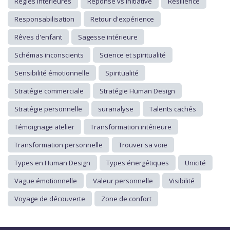
Règles intérieures
Réponse vs Initiative
Résilience
Responsabilisation
Retour d'expérience
Rêves d'enfant
Sagesse intérieure
Schémas inconscients
Science et spiritualité
Sensibilité émotionnelle
Spiritualité
Stratégie commerciale
Stratégie Human Design
Stratégie personnelle
suranalyse
Talents cachés
Témoignage atelier
Transformation intérieure
Transformation personnelle
Trouver sa voie
Types en Human Design
Types énergétiques
Unicité
Vague émotionnelle
Valeur personnelle
Visibilité
Voyage de découverte
Zone de confort