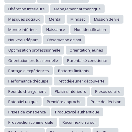
Libération intérieure
Management authentique
Masques sociaux
Mental
Mindset
Mission de vie
Monde intérieur
Naissance
Non-identification
Nouveau départ
Observation de soi
Optimisation professionnelle
Orientation jeunes
Orientation professionnelle
Parentalité consciente
Partage d'expériences
Patterns limitants
Performance d'équipe
Petit déjeuner découverte
Peur du changement
Plaisirs intérieurs
Plexus solaire
Potentiel unique
Première approche
Prise de décision
Prises de conscience
Productivité authentique
Prospection commerciale
Reconnexion à soi