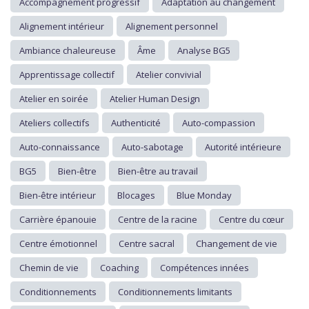
Accompagnement progressif
Adaptation au changement
Alignement intérieur
Alignement personnel
Ambiance chaleureuse
Âme
Analyse BG5
Apprentissage collectif
Atelier convivial
Atelier en soirée
Atelier Human Design
Ateliers collectifs
Authenticité
Auto-compassion
Auto-connaissance
Auto-sabotage
Autorité intérieure
BG5
Bien-être
Bien-être au travail
Bien-être intérieur
Blocages
Blue Monday
Carrière épanouie
Centre de la racine
Centre du cœur
Centre émotionnel
Centre sacral
Changement de vie
Chemin de vie
Coaching
Compétences innées
Conditionnements
Conditionnements limitants