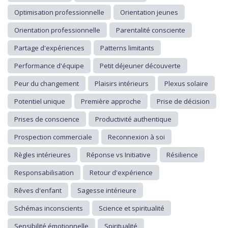
Optimisation professionnelle
Orientation jeunes
Orientation professionnelle
Parentalité consciente
Partage d'expériences
Patterns limitants
Performance d'équipe
Petit déjeuner découverte
Peur du changement
Plaisirs intérieurs
Plexus solaire
Potentiel unique
Première approche
Prise de décision
Prises de conscience
Productivité authentique
Prospection commerciale
Reconnexion à soi
Règles intérieures
Réponse vs Initiative
Résilience
Responsabilisation
Retour d'expérience
Rêves d'enfant
Sagesse intérieure
Schémas inconscients
Science et spiritualité
Sensibilité émotionnelle
Spiritualité