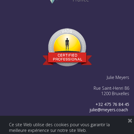
Julie Meyers
Rue Saint-Henri 86
1200 Bruxelles
+32 475 76 84 45
julie@meyers.coach




Ce site Web utilise des cookies pour vous garantir la
meilleure expérience sur notre site Web.