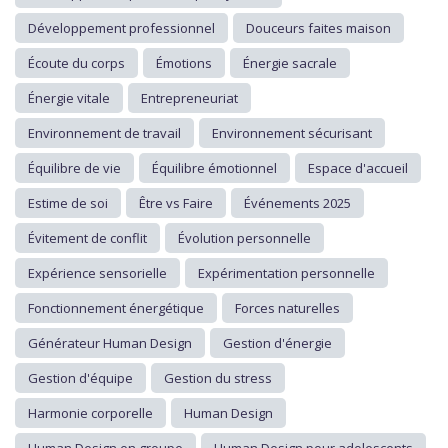
Développement professionnel
Douceurs faites maison
Écoute du corps
Émotions
Énergie sacrale
Énergie vitale
Entrepreneuriat
Environnement de travail
Environnement sécurisant
Équilibre de vie
Équilibre émotionnel
Espace d'accueil
Estime de soi
Être vs Faire
Événements 2025
Évitement de conflit
Évolution personnelle
Expérience sensorielle
Expérimentation personnelle
Fonctionnement énergétique
Forces naturelles
Générateur Human Design
Gestion d'énergie
Gestion d'équipe
Gestion du stress
Harmonie corporelle
Human Design
Human Design en groupe
Human Design pour adolescents