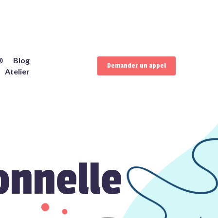
®
Blog
Demander un appel
Atelier
onnelle