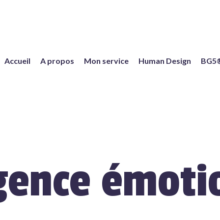
Accueil
A propos
Mon service
Human Design
BG5
igence émoti