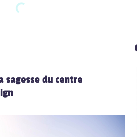
a sagesse du centre
ign