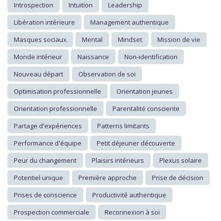
Introspection
Intuition
Leadership
Libération intérieure
Management authentique
Masques sociaux
Mental
Mindset
Mission de vie
Monde intérieur
Naissance
Non-identification
Nouveau départ
Observation de soi
Optimisation professionnelle
Orientation jeunes
Orientation professionnelle
Parentalité consciente
Partage d'expériences
Patterns limitants
Performance d'équipe
Petit déjeuner découverte
Peur du changement
Plaisirs intérieurs
Plexus solaire
Potentiel unique
Première approche
Prise de décision
Prises de conscience
Productivité authentique
Prospection commerciale
Reconnexion à soi