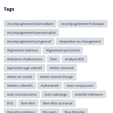
Tags
Accompagnement bienveillant
Accompagnement holistique
Accompagnement personnalisé
Accompagnement progressif
Adaptation au changement
Alignement intérieur
Alignement personnel
Ambiance chaleureuse
Âme
Analyse BG5
Apprentissage collectif
Atelier convivial
Atelier en soirée
Atelier Human Design
Ateliers collectifs
Authenticité
Auto-compassion
Auto-connaissance
Auto-sabotage
Autorité intérieure
BG5
Bien-être
Bien-être au travail
Bien-être intérieur
Blocages
Blue Monday