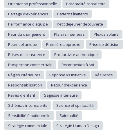
Orientation professionnelle
Parentalité consciente
Partage d'expériences
Patterns limitants
Performance d'équipe
Petit déjeuner découverte
Peur du changement
Plaisirs intérieurs
Plexus solaire
Potentiel unique
Première approche
Prise de décision
Prises de conscience
Productivité authentique
Prospection commerciale
Reconnexion à soi
Règles intérieures
Réponse vs Initiative
Résilience
Responsabilisation
Retour d'expérience
Rêves d'enfant
Sagesse intérieure
Schémas inconscients
Science et spiritualité
Sensibilité émotionnelle
Spiritualité
Stratégie commerciale
Stratégie Human Design