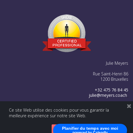
Julie Meyers
Rue Saint-Henri 86
1200 Bruxelles
+32 475 76 84 45
julie@meyers.coach




Ce site Web utilise des cookies pour vous garantir la
meilleure expérience sur notre site Web.
Copyright © 2025.
All Rights Reserved
. - Julie Meyers -
Powered
by
G1.be – Web & Graphic Strategy
. Made with ♥ from Belgium -
Planifier du temps avec moi
Accepter
powered by Calendly