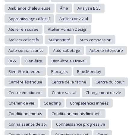
Ambiance chaleureuse
Âme
Analyse BG5
Apprentissage collectif
Atelier convivial
Atelier en soirée
Atelier Human Design
Ateliers collectifs
Authenticité
Auto-compassion
Auto-connaissance
Auto-sabotage
Autorité intérieure
BG5
Bien-être
Bien-être au travail
Bien-être intérieur
Blocages
Blue Monday
Carrière épanouie
Centre de la racine
Centre du cœur
Centre émotionnel
Centre sacral
Changement de vie
Chemin de vie
Coaching
Compétences innées
Conditionnements
Conditionnements limitants
Connaissance de soi
Connaissance progressive
Connexion humaine
Conscience de soi
Corps