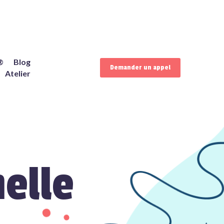
®
Blog
Demander un appel
Atelier
elle