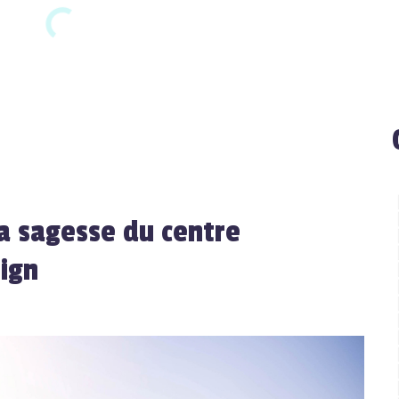
a sagesse du centre
ign