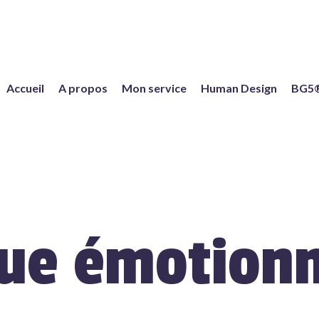
Accueil
A propos
Mon service
Human Design
BG5
ue émotionn