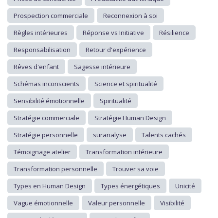
Prospection commerciale
Reconnexion à soi
Règles intérieures
Réponse vs Initiative
Résilience
Responsabilisation
Retour d'expérience
Rêves d'enfant
Sagesse intérieure
Schémas inconscients
Science et spiritualité
Sensibilité émotionnelle
Spiritualité
Stratégie commerciale
Stratégie Human Design
Stratégie personnelle
suranalyse
Talents cachés
Témoignage atelier
Transformation intérieure
Transformation personnelle
Trouver sa voie
Types en Human Design
Types énergétiques
Unicité
Vague émotionnelle
Valeur personnelle
Visibilité