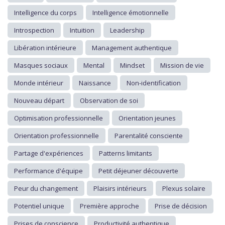
Intelligence du corps
Intelligence émotionnelle
Introspection
Intuition
Leadership
Libération intérieure
Management authentique
Masques sociaux
Mental
Mindset
Mission de vie
Monde intérieur
Naissance
Non-identification
Nouveau départ
Observation de soi
Optimisation professionnelle
Orientation jeunes
Orientation professionnelle
Parentalité consciente
Partage d'expériences
Patterns limitants
Performance d'équipe
Petit déjeuner découverte
Peur du changement
Plaisirs intérieurs
Plexus solaire
Potentiel unique
Première approche
Prise de décision
Prises de conscience
Productivité authentique