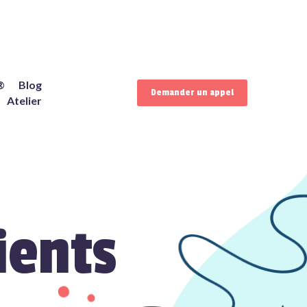
®
Blog
Demander un appel
Atelier
ients