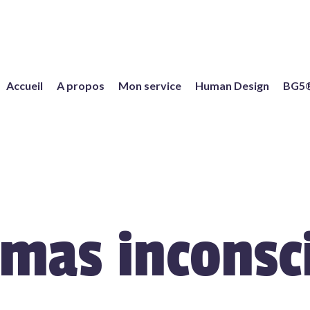
Accueil
A propos
Mon service
Human Design
BG5
mas inconsc