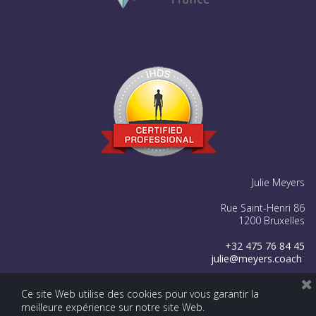
Julie Meyers
Rue Saint-Henri 86
1200 Bruxelles
+32 475 76 84 45
julie@meyers.coach




Ce site Web utilise des cookies pour vous garantir la
meilleure expérience sur notre site Web.