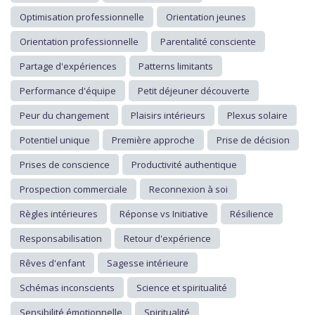
Optimisation professionnelle
Orientation jeunes
Orientation professionnelle
Parentalité consciente
Partage d'expériences
Patterns limitants
Performance d'équipe
Petit déjeuner découverte
Peur du changement
Plaisirs intérieurs
Plexus solaire
Potentiel unique
Première approche
Prise de décision
Prises de conscience
Productivité authentique
Prospection commerciale
Reconnexion à soi
Règles intérieures
Réponse vs Initiative
Résilience
Responsabilisation
Retour d'expérience
Rêves d'enfant
Sagesse intérieure
Schémas inconscients
Science et spiritualité
Sensibilité émotionnelle
Spiritualité