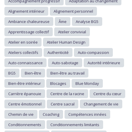
Accompagnement progressif
Adaptation au changement
Alignement intérieur
Alignement personnel
Ambiance chaleureuse
Âme
Analyse BG5
Apprentissage collectif
Atelier convivial
Atelier en soirée
Atelier Human Design
Ateliers collectifs
Authenticité
Auto-compassion
Auto-connaissance
Auto-sabotage
Autorité intérieure
BG5
Bien-être
Bien-être au travail
Bien-être intérieur
Blocages
Blue Monday
Carrière épanouie
Centre de la racine
Centre du cœur
Centre émotionnel
Centre sacral
Changement de vie
Chemin de vie
Coaching
Compétences innées
Conditionnements
Conditionnements limitants