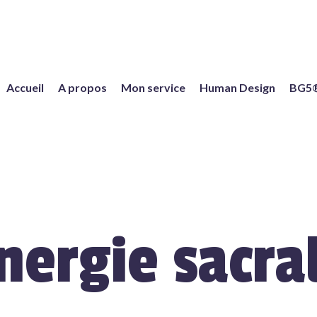
Accueil
A propos
Mon service
Human Design
BG5
nergie sacra