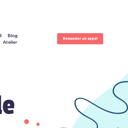
®
Blog
Demander un appel
Atelier
le