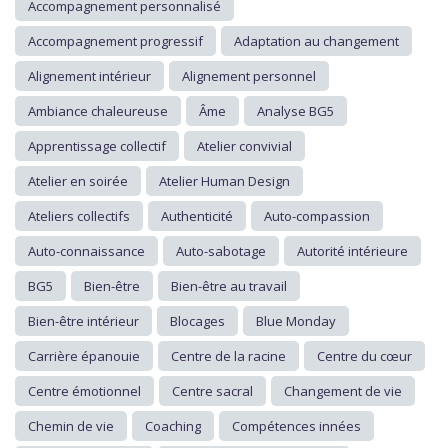
Accompagnement personnalisé
Accompagnement progressif
Adaptation au changement
Alignement intérieur
Alignement personnel
Ambiance chaleureuse
Âme
Analyse BG5
Apprentissage collectif
Atelier convivial
Atelier en soirée
Atelier Human Design
Ateliers collectifs
Authenticité
Auto-compassion
Auto-connaissance
Auto-sabotage
Autorité intérieure
BG5
Bien-être
Bien-être au travail
Bien-être intérieur
Blocages
Blue Monday
Carrière épanouie
Centre de la racine
Centre du cœur
Centre émotionnel
Centre sacral
Changement de vie
Chemin de vie
Coaching
Compétences innées