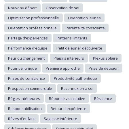
Nouveau départ
Observation de soi
Optimisation professionnelle
Orientation jeunes
Orientation professionnelle
Parentalité consciente
Partage d'expériences
Patterns limitants
Performance d'équipe
Petit déjeuner découverte
Peur du changement
Plaisirs intérieurs
Plexus solaire
Potentiel unique
Première approche
Prise de décision
Prises de conscience
Productivité authentique
Prospection commerciale
Reconnexion à soi
Règles intérieures
Réponse vs Initiative
Résilience
Responsabilisation
Retour d'expérience
Rêves d'enfant
Sagesse intérieure
Schémas inconscients
Science et spiritualité