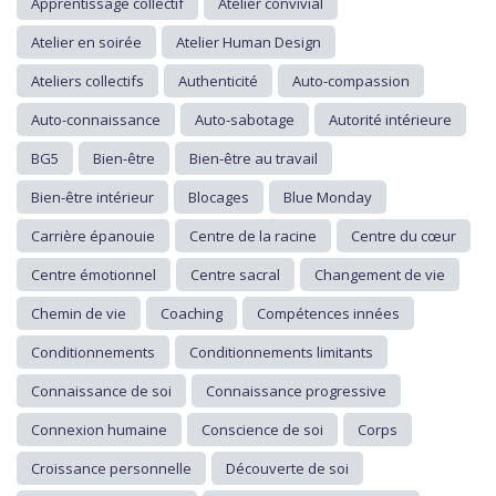
Apprentissage collectif
Atelier convivial
Atelier en soirée
Atelier Human Design
Ateliers collectifs
Authenticité
Auto-compassion
Auto-connaissance
Auto-sabotage
Autorité intérieure
BG5
Bien-être
Bien-être au travail
Bien-être intérieur
Blocages
Blue Monday
Carrière épanouie
Centre de la racine
Centre du cœur
Centre émotionnel
Centre sacral
Changement de vie
Chemin de vie
Coaching
Compétences innées
Conditionnements
Conditionnements limitants
Connaissance de soi
Connaissance progressive
Connexion humaine
Conscience de soi
Corps
Croissance personnelle
Découverte de soi