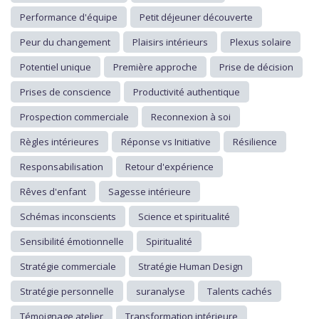
Performance d'équipe
Petit déjeuner découverte
Peur du changement
Plaisirs intérieurs
Plexus solaire
Potentiel unique
Première approche
Prise de décision
Prises de conscience
Productivité authentique
Prospection commerciale
Reconnexion à soi
Règles intérieures
Réponse vs Initiative
Résilience
Responsabilisation
Retour d'expérience
Rêves d'enfant
Sagesse intérieure
Schémas inconscients
Science et spiritualité
Sensibilité émotionnelle
Spiritualité
Stratégie commerciale
Stratégie Human Design
Stratégie personnelle
suranalyse
Talents cachés
Témoignage atelier
Transformation intérieure