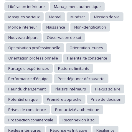
Libération intérieure
Management authentique
Masques sociaux
Mental
Mindset
Mission de vie
Monde intérieur
Naissance
Non-identification
Nouveau départ
Observation de soi
Optimisation professionnelle
Orientation jeunes
Orientation professionnelle
Parentalité consciente
Partage d'expériences
Patterns limitants
Performance d'équipe
Petit déjeuner découverte
Peur du changement
Plaisirs intérieurs
Plexus solaire
Potentiel unique
Première approche
Prise de décision
Prises de conscience
Productivité authentique
Prospection commerciale
Reconnexion à soi
Règles intérieures
Réponse vs Initiative
Résilience