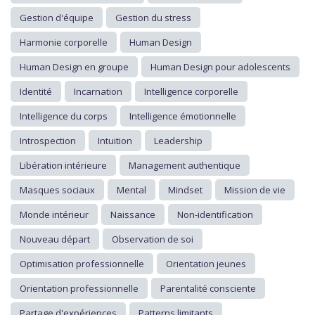
Gestion d'équipe
Gestion du stress
Harmonie corporelle
Human Design
Human Design en groupe
Human Design pour adolescents
Identité
Incarnation
Intelligence corporelle
Intelligence du corps
Intelligence émotionnelle
Introspection
Intuition
Leadership
Libération intérieure
Management authentique
Masques sociaux
Mental
Mindset
Mission de vie
Monde intérieur
Naissance
Non-identification
Nouveau départ
Observation de soi
Optimisation professionnelle
Orientation jeunes
Orientation professionnelle
Parentalité consciente
Partage d'expériences
Patterns limitants