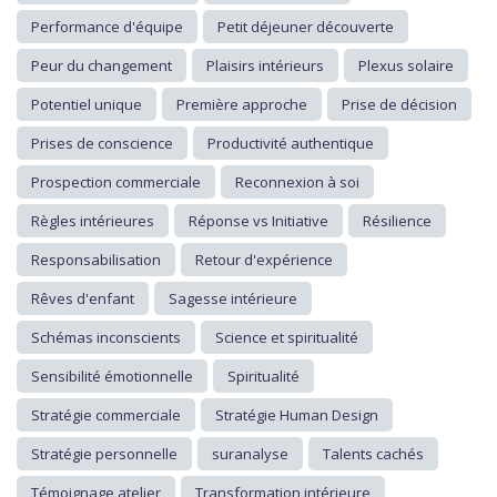
Performance d'équipe
Petit déjeuner découverte
Peur du changement
Plaisirs intérieurs
Plexus solaire
Potentiel unique
Première approche
Prise de décision
Prises de conscience
Productivité authentique
Prospection commerciale
Reconnexion à soi
Règles intérieures
Réponse vs Initiative
Résilience
Responsabilisation
Retour d'expérience
Rêves d'enfant
Sagesse intérieure
Schémas inconscients
Science et spiritualité
Sensibilité émotionnelle
Spiritualité
Stratégie commerciale
Stratégie Human Design
Stratégie personnelle
suranalyse
Talents cachés
Témoignage atelier
Transformation intérieure