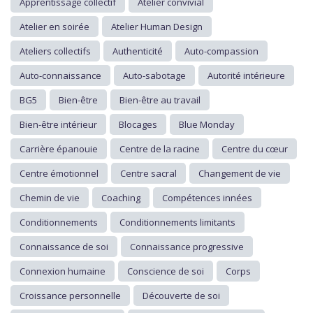
Apprentissage collectif
Atelier convivial
Atelier en soirée
Atelier Human Design
Ateliers collectifs
Authenticité
Auto-compassion
Auto-connaissance
Auto-sabotage
Autorité intérieure
BG5
Bien-être
Bien-être au travail
Bien-être intérieur
Blocages
Blue Monday
Carrière épanouie
Centre de la racine
Centre du cœur
Centre émotionnel
Centre sacral
Changement de vie
Chemin de vie
Coaching
Compétences innées
Conditionnements
Conditionnements limitants
Connaissance de soi
Connaissance progressive
Connexion humaine
Conscience de soi
Corps
Croissance personnelle
Découverte de soi