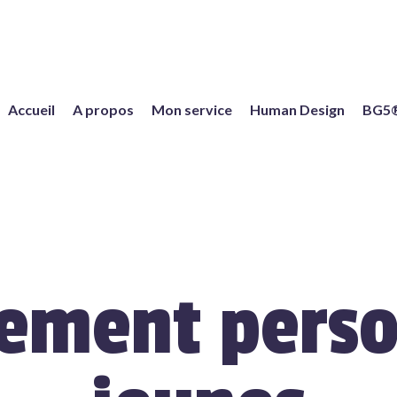
Accueil
A propos
Mon service
Human Design
BG5
ement perso