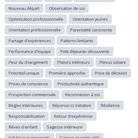
Nouveau départ
Observation de soi
Optimisation professionnelle
Orientation jeunes
Orientation professionnelle
Parentalité consciente
Partage d'expériences
Patterns limitants
Performance d'équipe
Petit déjeuner découverte
Peur du changement
Plaisirs intérieurs
Plexus solaire
Potentiel unique
Première approche
Prise de décision
Prises de conscience
Productivité authentique
Prospection commerciale
Reconnexion à soi
Règles intérieures
Réponse vs Initiative
Résilience
Responsabilisation
Retour d'expérience
Rêves d'enfant
Sagesse intérieure
Schémas inconscients
Science et spiritualité