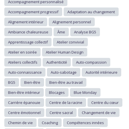
Accompagnement personnalisé
Accompagnement progressif
Adaptation au changement
Alignement intérieur
Alignement personnel
Ambiance chaleureuse
Âme
Analyse BG5
Apprentissage collectif
Atelier convivial
Atelier en soirée
Atelier Human Design
Ateliers collectifs
Authenticité
Auto-compassion
Auto-connaissance
Auto-sabotage
Autorité intérieure
BG5
Bien-être
Bien-être au travail
Bien-être intérieur
Blocages
Blue Monday
Carrière épanouie
Centre de la racine
Centre du cœur
Centre émotionnel
Centre sacral
Changement de vie
Chemin de vie
Coaching
Compétences innées