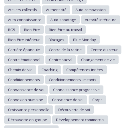
Ateliers collectifs
Authenticité
Auto-compassion
Auto-connaissance
Auto-sabotage
Autorité intérieure
BG5
Bien-être
Bien-être au travail
Bien-être intérieur
Blocages
Blue Monday
Carrière épanouie
Centre de la racine
Centre du cœur
Centre émotionnel
Centre sacral
Changement de vie
Chemin de vie
Coaching
Compétences innées
Conditionnements
Conditionnements limitants
Connaissance de soi
Connaissance progressive
Connexion humaine
Conscience de soi
Corps
Croissance personnelle
Découverte de soi
Découverte en groupe
Développement commercial