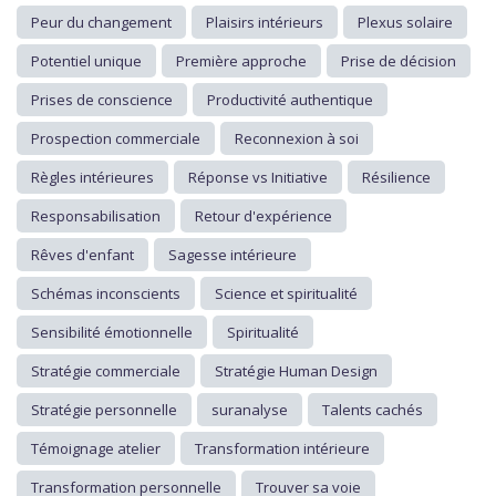
Peur du changement
Plaisirs intérieurs
Plexus solaire
Potentiel unique
Première approche
Prise de décision
Prises de conscience
Productivité authentique
Prospection commerciale
Reconnexion à soi
Règles intérieures
Réponse vs Initiative
Résilience
Responsabilisation
Retour d'expérience
Rêves d'enfant
Sagesse intérieure
Schémas inconscients
Science et spiritualité
Sensibilité émotionnelle
Spiritualité
Stratégie commerciale
Stratégie Human Design
Stratégie personnelle
suranalyse
Talents cachés
Témoignage atelier
Transformation intérieure
Transformation personnelle
Trouver sa voie