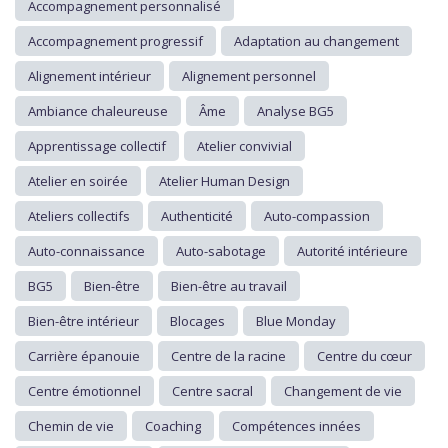
Accompagnement personnalisé
Accompagnement progressif
Adaptation au changement
Alignement intérieur
Alignement personnel
Ambiance chaleureuse
Âme
Analyse BG5
Apprentissage collectif
Atelier convivial
Atelier en soirée
Atelier Human Design
Ateliers collectifs
Authenticité
Auto-compassion
Auto-connaissance
Auto-sabotage
Autorité intérieure
BG5
Bien-être
Bien-être au travail
Bien-être intérieur
Blocages
Blue Monday
Carrière épanouie
Centre de la racine
Centre du cœur
Centre émotionnel
Centre sacral
Changement de vie
Chemin de vie
Coaching
Compétences innées