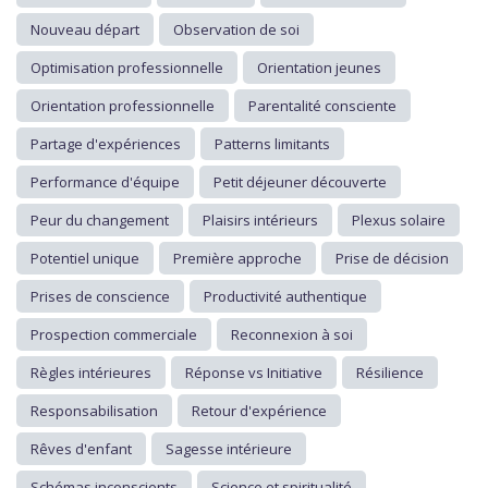
Nouveau départ
Observation de soi
Optimisation professionnelle
Orientation jeunes
Orientation professionnelle
Parentalité consciente
Partage d'expériences
Patterns limitants
Performance d'équipe
Petit déjeuner découverte
Peur du changement
Plaisirs intérieurs
Plexus solaire
Potentiel unique
Première approche
Prise de décision
Prises de conscience
Productivité authentique
Prospection commerciale
Reconnexion à soi
Règles intérieures
Réponse vs Initiative
Résilience
Responsabilisation
Retour d'expérience
Rêves d'enfant
Sagesse intérieure
Schémas inconscients
Science et spiritualité