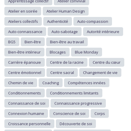
Apprentissage collectif
Atelier convivial
Atelier en soirée
Atelier Human Design
Ateliers collectifs
Authenticité
Auto-compassion
Auto-connaissance
Auto-sabotage
Autorité intérieure
BG5
Bien-être
Bien-être au travail
Bien-être intérieur
Blocages
Blue Monday
Carrière épanouie
Centre de la racine
Centre du cœur
Centre émotionnel
Centre sacral
Changement de vie
Chemin de vie
Coaching
Compétences innées
Conditionnements
Conditionnements limitants
Connaissance de soi
Connaissance progressive
Connexion humaine
Conscience de soi
Corps
Croissance personnelle
Découverte de soi