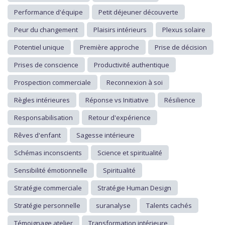
Performance d'équipe
Petit déjeuner découverte
Peur du changement
Plaisirs intérieurs
Plexus solaire
Potentiel unique
Première approche
Prise de décision
Prises de conscience
Productivité authentique
Prospection commerciale
Reconnexion à soi
Règles intérieures
Réponse vs Initiative
Résilience
Responsabilisation
Retour d'expérience
Rêves d'enfant
Sagesse intérieure
Schémas inconscients
Science et spiritualité
Sensibilité émotionnelle
Spiritualité
Stratégie commerciale
Stratégie Human Design
Stratégie personnelle
suranalyse
Talents cachés
Témoignage atelier
Transformation intérieure