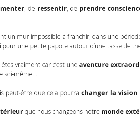
imenter
, de
ressentir
, de
prendre conscienc
nt un mur impossible à franchir, dans une pério
i pour une petite papote autour d’une tasse de th
 êtes vraiment car c’est une
aventure extraord
r de soi-même…
is peut-être que cela pourra
changer la vision
térieur
que nous changeons notre
monde exté