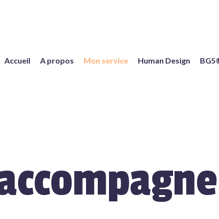
Accueil
A propos
Mon service
Human Design
BG5
accompagn