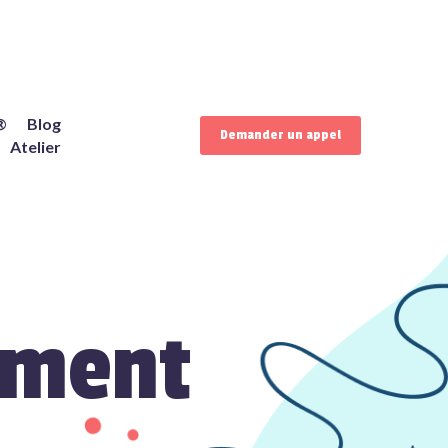
®
Blog
Demander un appel
Atelier
ement