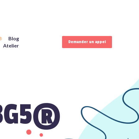
®
Blog
Demander un appel
Atelier
e BG5®