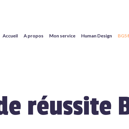
Accueil
A propos
Mon service
Human Design
BG5
de réussit