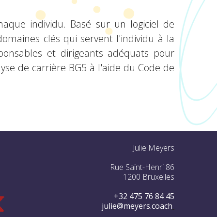
aque individu. Basé sur un logiciel de
domaines clés qui servent l'individu à la
sponsables et dirigeants adéquats pour
lyse de carrière BG5 à l'aide du Code de
Julie Meyers
Rue Saint-Henri 86
1200 Bruxelles
+32 475 76 84 45
julie@meyers.coach