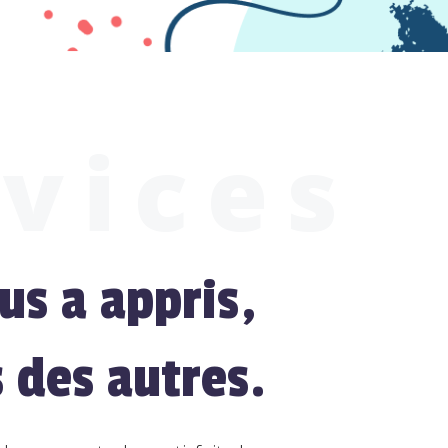
vices
us a appris,
 des autres.