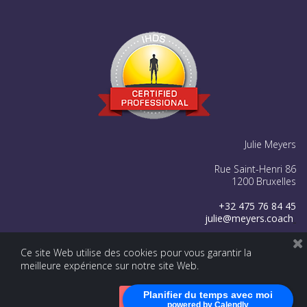
Julie Meyers
Rue Saint-Henri 86
1200 Bruxelles
+32 475 76 84 45
julie@meyers.coach




Ce site Web utilise des cookies pour vous garantir la
meilleure expérience sur notre site Web.
Copyright © 2025.
All Rights Reserved
. - Julie Meyers -
Powered
Planifier du temps avec moi
by
G1.be – Web & Graphic Strategy
. Made with ♥ from Belgium -
Accepter
powered by Calendly