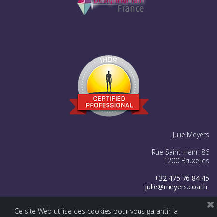
Julie Meyers
Rue Saint-Henri 86
1200 Bruxelles
+32 475 76 84 45
julie@meyers.coach




Ce site Web utilise des cookies pour vous garantir la