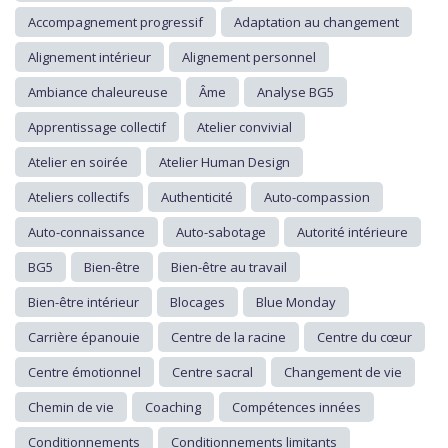
Accompagnement progressif
Adaptation au changement
Alignement intérieur
Alignement personnel
Ambiance chaleureuse
Âme
Analyse BG5
Apprentissage collectif
Atelier convivial
Atelier en soirée
Atelier Human Design
Ateliers collectifs
Authenticité
Auto-compassion
Auto-connaissance
Auto-sabotage
Autorité intérieure
BG5
Bien-être
Bien-être au travail
Bien-être intérieur
Blocages
Blue Monday
Carrière épanouie
Centre de la racine
Centre du cœur
Centre émotionnel
Centre sacral
Changement de vie
Chemin de vie
Coaching
Compétences innées
Conditionnements
Conditionnements limitants