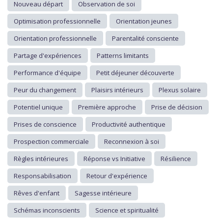
Nouveau départ
Observation de soi
Optimisation professionnelle
Orientation jeunes
Orientation professionnelle
Parentalité consciente
Partage d'expériences
Patterns limitants
Performance d'équipe
Petit déjeuner découverte
Peur du changement
Plaisirs intérieurs
Plexus solaire
Potentiel unique
Première approche
Prise de décision
Prises de conscience
Productivité authentique
Prospection commerciale
Reconnexion à soi
Règles intérieures
Réponse vs Initiative
Résilience
Responsabilisation
Retour d'expérience
Rêves d'enfant
Sagesse intérieure
Schémas inconscients
Science et spiritualité