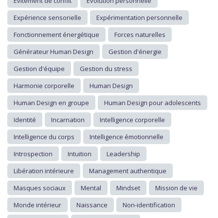
Évitement de conflit
Évolution personnelle
Expérience sensorielle
Expérimentation personnelle
Fonctionnement énergétique
Forces naturelles
Générateur Human Design
Gestion d'énergie
Gestion d'équipe
Gestion du stress
Harmonie corporelle
Human Design
Human Design en groupe
Human Design pour adolescents
Identité
Incarnation
Intelligence corporelle
Intelligence du corps
Intelligence émotionnelle
Introspection
Intuition
Leadership
Libération intérieure
Management authentique
Masques sociaux
Mental
Mindset
Mission de vie
Monde intérieur
Naissance
Non-identification