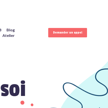
®
Blog
Demander un appel
Atelier
soi