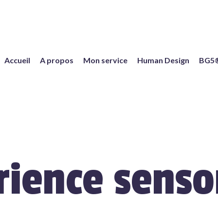
Accueil
A propos
Mon service
Human Design
BG5
rience sensor