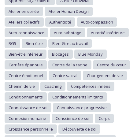
Apprentissage collectif
Atelier convivial
Atelier en soirée
Atelier Human Design
Ateliers collectifs
Authenticité
Auto-compassion
Auto-connaissance
Auto-sabotage
Autorité intérieure
BG5
Bien-être
Bien-être au travail
Bien-être intérieur
Blocages
Blue Monday
Carrière épanouie
Centre de la racine
Centre du cœur
Centre émotionnel
Centre sacral
Changement de vie
Chemin de vie
Coaching
Compétences innées
Conditionnements
Conditionnements limitants
Connaissance de soi
Connaissance progressive
Connexion humaine
Conscience de soi
Corps
Croissance personnelle
Découverte de soi