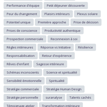
Performance d'équipe
Petit déjeuner découverte
Peur du changement
Plaisirs intérieurs
Plexus solaire
Potentiel unique
Première approche
Prise de décision
Prises de conscience
Productivité authentique
Prospection commerciale
Reconnexion à soi
Règles intérieures
Réponse vs Initiative
Résilience
Responsabilisation
Retour d'expérience
Rêves d'enfant
Sagesse intérieure
Schémas inconscients
Science et spiritualité
Sensibilité émotionnelle
Spiritualité
Stratégie commerciale
Stratégie Human Design
Stratégie personnelle
suranalyse
Talents cachés
Témoignage atelier
Transformation intérieure