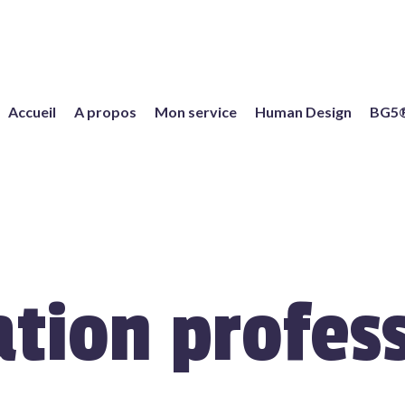
Accueil
A propos
Mon service
Human Design
BG5
tion profes