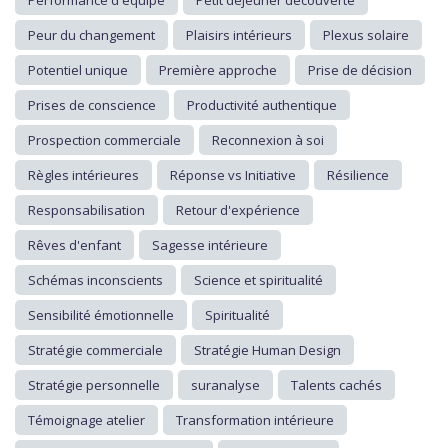
Performance d'équipe
Petit déjeuner découverte
Peur du changement
Plaisirs intérieurs
Plexus solaire
Potentiel unique
Première approche
Prise de décision
Prises de conscience
Productivité authentique
Prospection commerciale
Reconnexion à soi
Règles intérieures
Réponse vs Initiative
Résilience
Responsabilisation
Retour d'expérience
Rêves d'enfant
Sagesse intérieure
Schémas inconscients
Science et spiritualité
Sensibilité émotionnelle
Spiritualité
Stratégie commerciale
Stratégie Human Design
Stratégie personnelle
suranalyse
Talents cachés
Témoignage atelier
Transformation intérieure