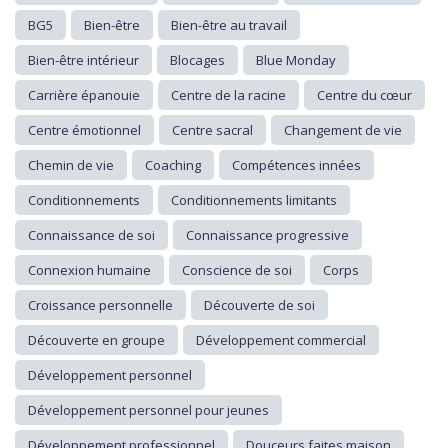
BG5
Bien-être
Bien-être au travail
Bien-être intérieur
Blocages
Blue Monday
Carrière épanouie
Centre de la racine
Centre du cœur
Centre émotionnel
Centre sacral
Changement de vie
Chemin de vie
Coaching
Compétences innées
Conditionnements
Conditionnements limitants
Connaissance de soi
Connaissance progressive
Connexion humaine
Conscience de soi
Corps
Croissance personnelle
Découverte de soi
Découverte en groupe
Développement commercial
Développement personnel
Développement personnel pour jeunes
Développement professionnel
Douceurs faites maison