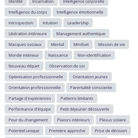
Identité
Incarnation
Intelligence corporelle
Intelligence du corps
Intelligence émotionnelle
Introspection
Intuition
Leadership
Libération intérieure
Management authentique
Masques sociaux
Mental
Mindset
Mission de vie
Monde intérieur
Naissance
Non-identification
Nouveau départ
Observation de soi
Optimisation professionnelle
Orientation jeunes
Orientation professionnelle
Parentalité consciente
Partage d'expériences
Patterns limitants
Performance d'équipe
Petit déjeuner découverte
Peur du changement
Plaisirs intérieurs
Plexus solaire
Potentiel unique
Première approche
Prise de décision