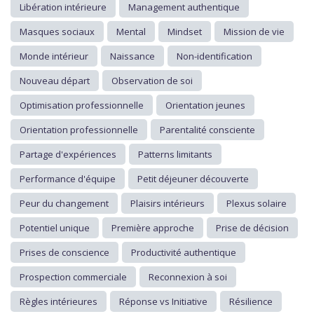
Libération intérieure
Management authentique
Masques sociaux
Mental
Mindset
Mission de vie
Monde intérieur
Naissance
Non-identification
Nouveau départ
Observation de soi
Optimisation professionnelle
Orientation jeunes
Orientation professionnelle
Parentalité consciente
Partage d'expériences
Patterns limitants
Performance d'équipe
Petit déjeuner découverte
Peur du changement
Plaisirs intérieurs
Plexus solaire
Potentiel unique
Première approche
Prise de décision
Prises de conscience
Productivité authentique
Prospection commerciale
Reconnexion à soi
Règles intérieures
Réponse vs Initiative
Résilience