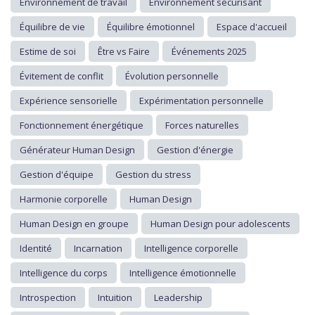
Environnement de travail
Environnement sécurisant
Équilibre de vie
Équilibre émotionnel
Espace d'accueil
Estime de soi
Être vs Faire
Événements 2025
Évitement de conflit
Évolution personnelle
Expérience sensorielle
Expérimentation personnelle
Fonctionnement énergétique
Forces naturelles
Générateur Human Design
Gestion d'énergie
Gestion d'équipe
Gestion du stress
Harmonie corporelle
Human Design
Human Design en groupe
Human Design pour adolescents
Identité
Incarnation
Intelligence corporelle
Intelligence du corps
Intelligence émotionnelle
Introspection
Intuition
Leadership