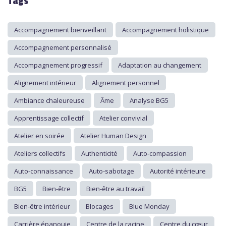
Tags
Accompagnement bienveillant
Accompagnement holistique
Accompagnement personnalisé
Accompagnement progressif
Adaptation au changement
Alignement intérieur
Alignement personnel
Ambiance chaleureuse
Âme
Analyse BG5
Apprentissage collectif
Atelier convivial
Atelier en soirée
Atelier Human Design
Ateliers collectifs
Authenticité
Auto-compassion
Auto-connaissance
Auto-sabotage
Autorité intérieure
BG5
Bien-être
Bien-être au travail
Bien-être intérieur
Blocages
Blue Monday
Carrière épanouie
Centre de la racine
Centre du cœur