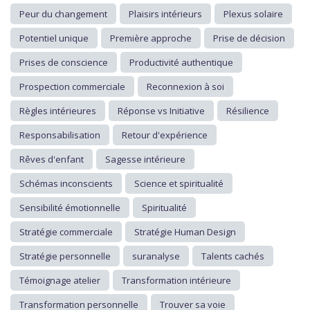
Peur du changement
Plaisirs intérieurs
Plexus solaire
Potentiel unique
Première approche
Prise de décision
Prises de conscience
Productivité authentique
Prospection commerciale
Reconnexion à soi
Règles intérieures
Réponse vs Initiative
Résilience
Responsabilisation
Retour d'expérience
Rêves d'enfant
Sagesse intérieure
Schémas inconscients
Science et spiritualité
Sensibilité émotionnelle
Spiritualité
Stratégie commerciale
Stratégie Human Design
Stratégie personnelle
suranalyse
Talents cachés
Témoignage atelier
Transformation intérieure
Transformation personnelle
Trouver sa voie