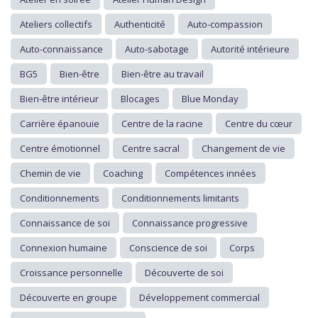
Ateliers collectifs
Authenticité
Auto-compassion
Auto-connaissance
Auto-sabotage
Autorité intérieure
BG5
Bien-être
Bien-être au travail
Bien-être intérieur
Blocages
Blue Monday
Carrière épanouie
Centre de la racine
Centre du cœur
Centre émotionnel
Centre sacral
Changement de vie
Chemin de vie
Coaching
Compétences innées
Conditionnements
Conditionnements limitants
Connaissance de soi
Connaissance progressive
Connexion humaine
Conscience de soi
Corps
Croissance personnelle
Découverte de soi
Découverte en groupe
Développement commercial