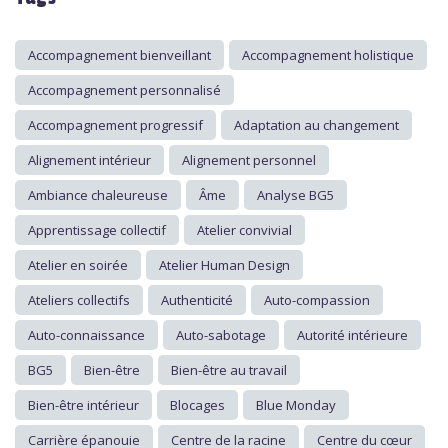
Accompagnement bienveillant
Accompagnement holistique
Accompagnement personnalisé
Accompagnement progressif
Adaptation au changement
Alignement intérieur
Alignement personnel
Ambiance chaleureuse
Âme
Analyse BG5
Apprentissage collectif
Atelier convivial
Atelier en soirée
Atelier Human Design
Ateliers collectifs
Authenticité
Auto-compassion
Auto-connaissance
Auto-sabotage
Autorité intérieure
BG5
Bien-être
Bien-être au travail
Bien-être intérieur
Blocages
Blue Monday
Carrière épanouie
Centre de la racine
Centre du cœur