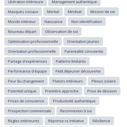
Libération intérieure
Management authentique
Masques sociaux
Mental
Mindset
Mission de vie
Monde intérieur
Naissance
Non-identification
Nouveau départ
Observation de soi
Optimisation professionnelle
Orientation jeunes
Orientation professionnelle
Parentalité consciente
Partage d'expériences
Patterns limitants
Performance d'équipe
Petit déjeuner découverte
Peur du changement
Plaisirs intérieurs
Plexus solaire
Potentiel unique
Première approche
Prise de décision
Prises de conscience
Productivité authentique
Prospection commerciale
Reconnexion à soi
Règles intérieures
Réponse vs Initiative
Résilience