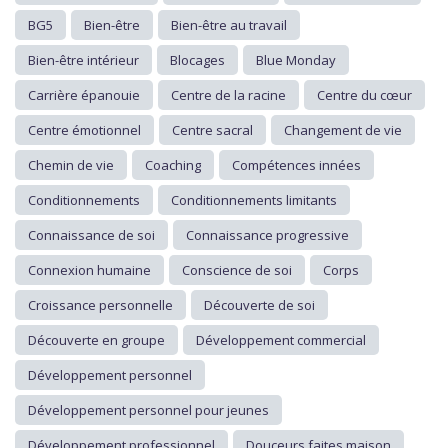
BG5
Bien-être
Bien-être au travail
Bien-être intérieur
Blocages
Blue Monday
Carrière épanouie
Centre de la racine
Centre du cœur
Centre émotionnel
Centre sacral
Changement de vie
Chemin de vie
Coaching
Compétences innées
Conditionnements
Conditionnements limitants
Connaissance de soi
Connaissance progressive
Connexion humaine
Conscience de soi
Corps
Croissance personnelle
Découverte de soi
Découverte en groupe
Développement commercial
Développement personnel
Développement personnel pour jeunes
Développement professionnel
Douceurs faites maison