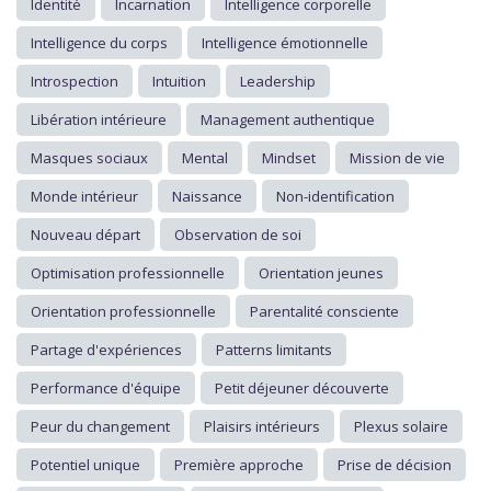
Identité
Incarnation
Intelligence corporelle
Intelligence du corps
Intelligence émotionnelle
Introspection
Intuition
Leadership
Libération intérieure
Management authentique
Masques sociaux
Mental
Mindset
Mission de vie
Monde intérieur
Naissance
Non-identification
Nouveau départ
Observation de soi
Optimisation professionnelle
Orientation jeunes
Orientation professionnelle
Parentalité consciente
Partage d'expériences
Patterns limitants
Performance d'équipe
Petit déjeuner découverte
Peur du changement
Plaisirs intérieurs
Plexus solaire
Potentiel unique
Première approche
Prise de décision