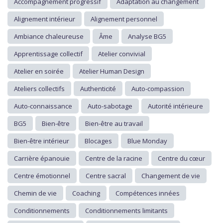
Accompagnement progressif
Adaptation au changement
Alignement intérieur
Alignement personnel
Ambiance chaleureuse
Âme
Analyse BG5
Apprentissage collectif
Atelier convivial
Atelier en soirée
Atelier Human Design
Ateliers collectifs
Authenticité
Auto-compassion
Auto-connaissance
Auto-sabotage
Autorité intérieure
BG5
Bien-être
Bien-être au travail
Bien-être intérieur
Blocages
Blue Monday
Carrière épanouie
Centre de la racine
Centre du cœur
Centre émotionnel
Centre sacral
Changement de vie
Chemin de vie
Coaching
Compétences innées
Conditionnements
Conditionnements limitants