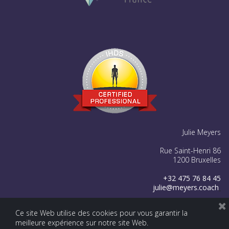
Julie Meyers
Rue Saint-Henri 86
1200 Bruxelles
+32 475 76 84 45
julie@meyers.coach




Ce site Web utilise des cookies pour vous garantir la
meilleure expérience sur notre site Web.