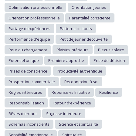
Optimisation professionnelle
Orientation jeunes
Orientation professionnelle
Parentalité consciente
Partage d'expériences
Patterns limitants
Performance d'équipe
Petit déjeuner découverte
Peur du changement
Plaisirs intérieurs
Plexus solaire
Potentiel unique
Première approche
Prise de décision
Prises de conscience
Productivité authentique
Prospection commerciale
Reconnexion à soi
Règles intérieures
Réponse vs Initiative
Résilience
Responsabilisation
Retour d'expérience
Rêves d'enfant
Sagesse intérieure
Schémas inconscients
Science et spiritualité
Sensibilité émotionnelle
Spiritualité