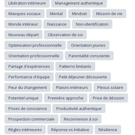
Libération intérieure
Management authentique
Masques sociaux
Mental
Mindset
Mission de vie
Monde intérieur
Naissance
Non-identification
Nouveau départ
Observation de soi
Optimisation professionnelle
Orientation jeunes
Orientation professionnelle
Parentalité consciente
Partage d'expériences
Patterns limitants
Performance d'équipe
Petit déjeuner découverte
Peur du changement
Plaisirs intérieurs
Plexus solaire
Potentiel unique
Première approche
Prise de décision
Prises de conscience
Productivité authentique
Prospection commerciale
Reconnexion à soi
Règles intérieures
Réponse vs Initiative
Résilience