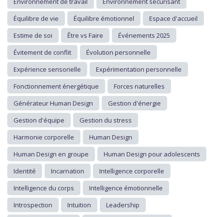
Environnement de travail
Environnement sécurisant
Équilibre de vie
Équilibre émotionnel
Espace d'accueil
Estime de soi
Être vs Faire
Événements 2025
Évitement de conflit
Évolution personnelle
Expérience sensorielle
Expérimentation personnelle
Fonctionnement énergétique
Forces naturelles
Générateur Human Design
Gestion d'énergie
Gestion d'équipe
Gestion du stress
Harmonie corporelle
Human Design
Human Design en groupe
Human Design pour adolescents
Identité
Incarnation
Intelligence corporelle
Intelligence du corps
Intelligence émotionnelle
Introspection
Intuition
Leadership