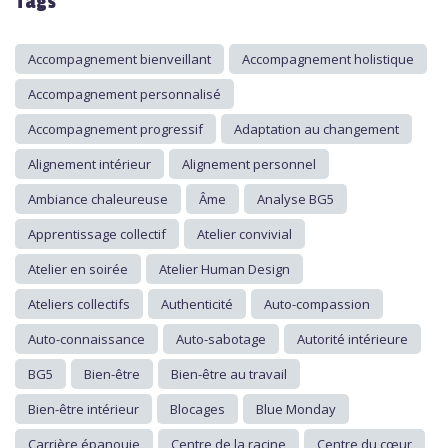
Tags
Accompagnement bienveillant
Accompagnement holistique
Accompagnement personnalisé
Accompagnement progressif
Adaptation au changement
Alignement intérieur
Alignement personnel
Ambiance chaleureuse
Âme
Analyse BG5
Apprentissage collectif
Atelier convivial
Atelier en soirée
Atelier Human Design
Ateliers collectifs
Authenticité
Auto-compassion
Auto-connaissance
Auto-sabotage
Autorité intérieure
BG5
Bien-être
Bien-être au travail
Bien-être intérieur
Blocages
Blue Monday
Carrière épanouie
Centre de la racine
Centre du cœur