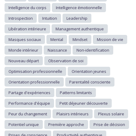
Intelligence du corps
Intelligence émotionnelle
Introspection
Intuition
Leadership
Libération intérieure
Management authentique
Masques sociaux
Mental
Mindset
Mission de vie
Monde intérieur
Naissance
Non-identification
Nouveau départ
Observation de soi
Optimisation professionnelle
Orientation jeunes
Orientation professionnelle
Parentalité consciente
Partage d'expériences
Patterns limitants
Performance d'équipe
Petit déjeuner découverte
Peur du changement
Plaisirs intérieurs
Plexus solaire
Potentiel unique
Première approche
Prise de décision
Prises de conscience
Productivité authentique