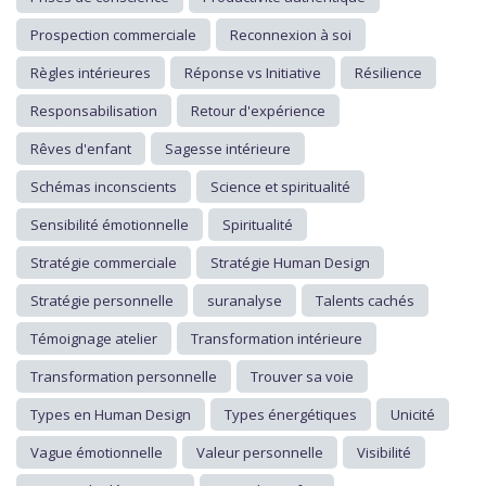
Prospection commerciale
Reconnexion à soi
Règles intérieures
Réponse vs Initiative
Résilience
Responsabilisation
Retour d'expérience
Rêves d'enfant
Sagesse intérieure
Schémas inconscients
Science et spiritualité
Sensibilité émotionnelle
Spiritualité
Stratégie commerciale
Stratégie Human Design
Stratégie personnelle
suranalyse
Talents cachés
Témoignage atelier
Transformation intérieure
Transformation personnelle
Trouver sa voie
Types en Human Design
Types énergétiques
Unicité
Vague émotionnelle
Valeur personnelle
Visibilité