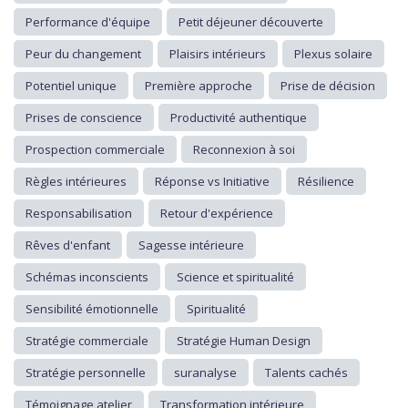
Performance d'équipe
Petit déjeuner découverte
Peur du changement
Plaisirs intérieurs
Plexus solaire
Potentiel unique
Première approche
Prise de décision
Prises de conscience
Productivité authentique
Prospection commerciale
Reconnexion à soi
Règles intérieures
Réponse vs Initiative
Résilience
Responsabilisation
Retour d'expérience
Rêves d'enfant
Sagesse intérieure
Schémas inconscients
Science et spiritualité
Sensibilité émotionnelle
Spiritualité
Stratégie commerciale
Stratégie Human Design
Stratégie personnelle
suranalyse
Talents cachés
Témoignage atelier
Transformation intérieure