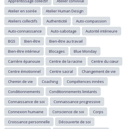
Apprentissage collectif
Atelier convivial
Atelier en soirée
Atelier Human Design
Ateliers collectifs
Authenticité
Auto-compassion
Auto-connaissance
Auto-sabotage
Autorité intérieure
BG5
Bien-être
Bien-être au travail
Bien-être intérieur
Blocages
Blue Monday
Carrière épanouie
Centre de la racine
Centre du cœur
Centre émotionnel
Centre sacral
Changement de vie
Chemin de vie
Coaching
Compétences innées
Conditionnements
Conditionnements limitants
Connaissance de soi
Connaissance progressive
Connexion humaine
Conscience de soi
Corps
Croissance personnelle
Découverte de soi