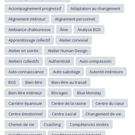
Accompagnement progressif
Adaptation au changement
Alignement intérieur
Alignement personnel
Ambiance chaleureuse
Âme
Analyse BG5
Apprentissage collectif
Atelier convivial
Atelier en soirée
Atelier Human Design
Ateliers collectifs
Authenticité
Auto-compassion
Auto-connaissance
Auto-sabotage
Autorité intérieure
BG5
Bien-être
Bien-être au travail
Bien-être intérieur
Blocages
Blue Monday
Carrière épanouie
Centre de la racine
Centre du cœur
Centre émotionnel
Centre sacral
Changement de vie
Chemin de vie
Coaching
Compétences innées