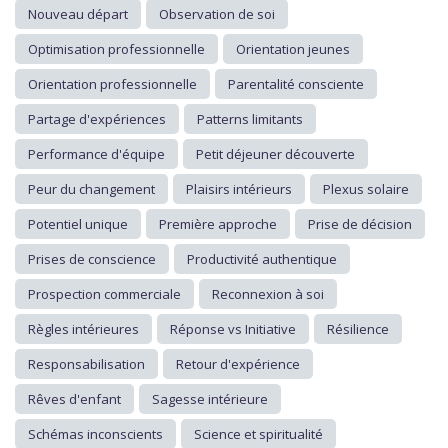
Nouveau départ
Observation de soi
Optimisation professionnelle
Orientation jeunes
Orientation professionnelle
Parentalité consciente
Partage d'expériences
Patterns limitants
Performance d'équipe
Petit déjeuner découverte
Peur du changement
Plaisirs intérieurs
Plexus solaire
Potentiel unique
Première approche
Prise de décision
Prises de conscience
Productivité authentique
Prospection commerciale
Reconnexion à soi
Règles intérieures
Réponse vs Initiative
Résilience
Responsabilisation
Retour d'expérience
Rêves d'enfant
Sagesse intérieure
Schémas inconscients
Science et spiritualité