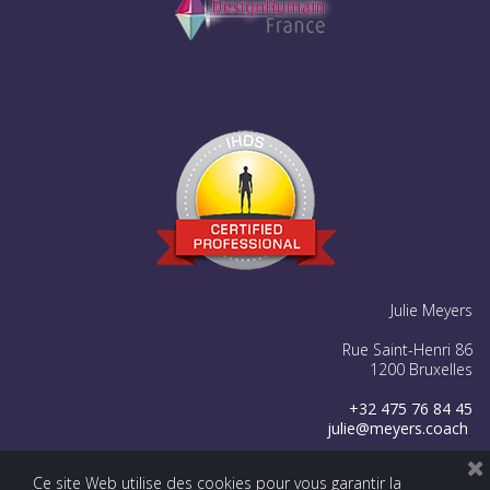
Julie Meyers
Rue Saint-Henri 86
1200 Bruxelles
+32 475 76 84 45
julie@meyers.coach




Ce site Web utilise des cookies pour vous garantir la