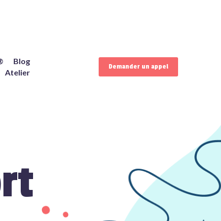
®
Blog
Demander un appel
Atelier
rt