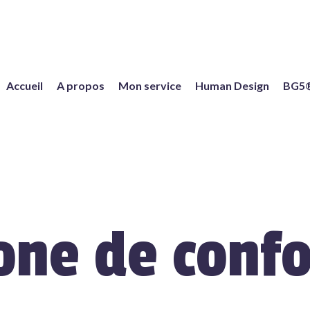
Accueil
A propos
Mon service
Human Design
BG5
one de confo