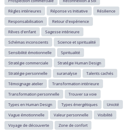
Prospection commerciale
Reconnexion à soi
Règles intérieures
Réponse vs Initiative
Résilience
Responsabilisation
Retour d'expérience
Rêves d'enfant
Sagesse intérieure
Schémas inconscients
Science et spiritualité
Sensibilité émotionnelle
Spiritualité
Stratégie commerciale
Stratégie Human Design
Stratégie personnelle
suranalyse
Talents cachés
Témoignage atelier
Transformation intérieure
Transformation personnelle
Trouver sa voie
Types en Human Design
Types énergétiques
Unicité
Vague émotionnelle
Valeur personnelle
Visibilité
Voyage de découverte
Zone de confort