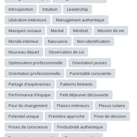
Introspection
Intuition
Leadership
Libération intérieure
Management authentique
Masques sociaux
Mental
Mindset
Mission de vie
Monde intérieur
Naissance
Non-identification
Nouveau départ
Observation de soi
Optimisation professionnelle
Orientation jeunes
Orientation professionnelle
Parentalité consciente
Partage d'expériences
Patterns limitants
Performance d'équipe
Petit déjeuner découverte
Peur du changement
Plaisirs intérieurs
Plexus solaire
Potentiel unique
Première approche
Prise de décision
Prises de conscience
Productivité authentique