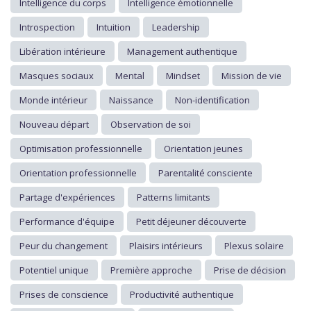
Intelligence du corps
Intelligence émotionnelle
Introspection
Intuition
Leadership
Libération intérieure
Management authentique
Masques sociaux
Mental
Mindset
Mission de vie
Monde intérieur
Naissance
Non-identification
Nouveau départ
Observation de soi
Optimisation professionnelle
Orientation jeunes
Orientation professionnelle
Parentalité consciente
Partage d'expériences
Patterns limitants
Performance d'équipe
Petit déjeuner découverte
Peur du changement
Plaisirs intérieurs
Plexus solaire
Potentiel unique
Première approche
Prise de décision
Prises de conscience
Productivité authentique